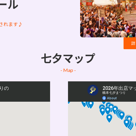
ール
されます♪
詳
七夕マップ
- Map -