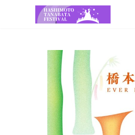
コ
ナ
ン
ビ
テ
ゲ
ン
ー
ツ
シ
へ
ョ
ス
ン
キ
に
ッ
移
プ
動