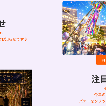
せ
t-
のお知らせです♪
詳
注
-
今年の
バナーをクリッ